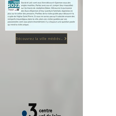
Découvrez la ville médiévale d'EPERNON en Eure et Loir (28)